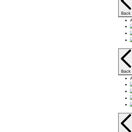
Back
A
Back
A