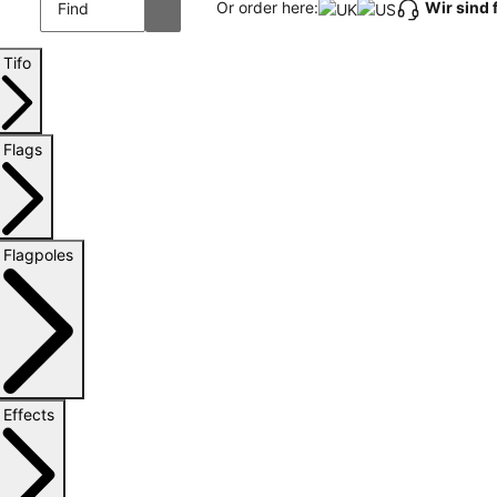
Wir sind 
Or order here:
Tifo
Flags
Flagpoles
Effects