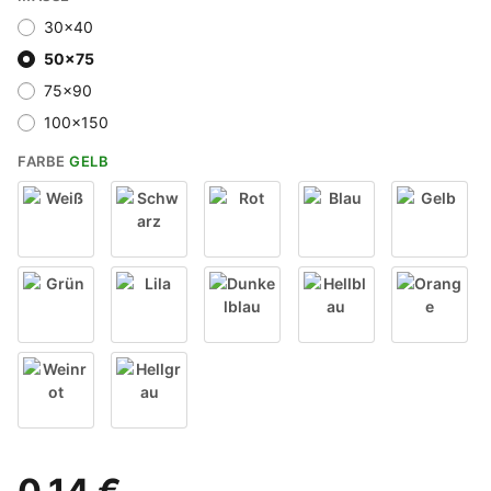
30x40
50x75
75x90
100x150
FARBE
GELB
Weiß
Schwarz
Rot
Blau
Gelb
Grün
Lila
Dunkelblau
Hellblau
Orange
Weinrot
Hellgrau