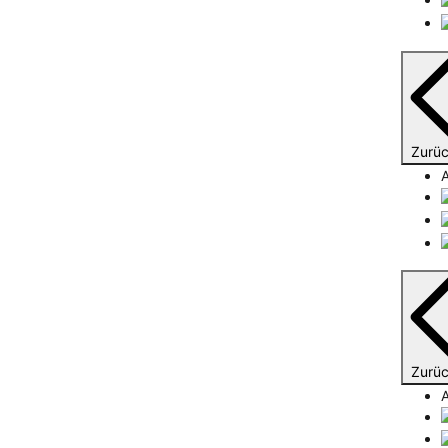
Zurü
Zurü
A