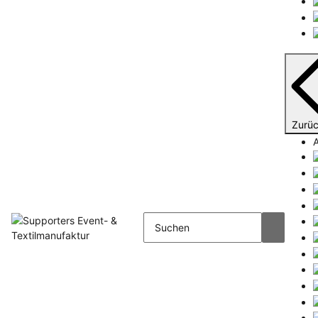
Zurü
A