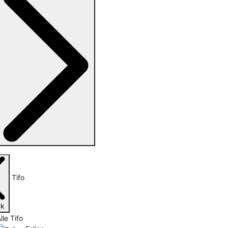
Tifo
ck
lle Tifo