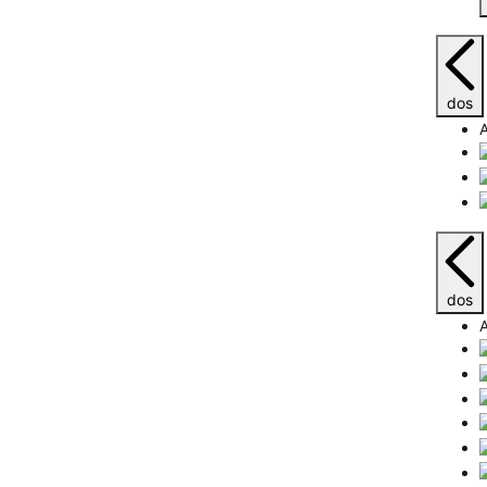
dos
A
dos