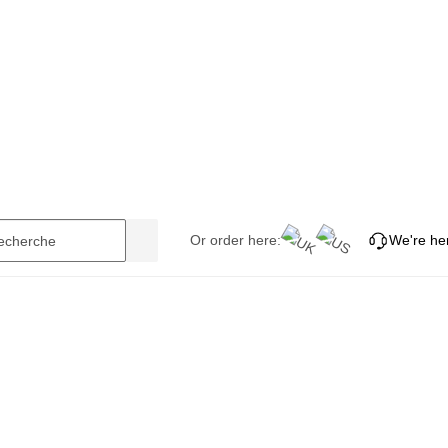
Or order here:
We're her